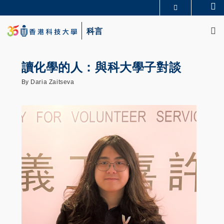
Skip
Se
更多科大概覽
to
M
科大新聞
學術部門索引
main
科言
生活@科大
圖書館
content
校園地圖及指南
CAREERS AT HKUST
教授簡錄
認識科大
讀化學的人：與科大學子對談
By Daria Zaitseva