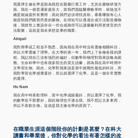
我選擇主修化學是因為我想在製藥行業工作，尤其在藥物研發方
面。我在一個普通家庭長大，當我們面臨醫療帳單時，保險並不
總是能涵蓋所有費用，因此我們必須尋找資助，看看哪個有心人
能資助我們購買昂貴的藥物。在得知可以透過合成方法製造藥物
後，我猜世上應該存在一些合成路徑可以讓藥廠利用更便宜的方
法製藥，這就是我未來想從事的職業。
Abigail
我對商學或工程並不熟悉，因為我在高中時沒有選修相關科目，
所以大學選修了理學。在大學的第一年，我們上了各種各樣的課
程。我記得自己沒有強烈的偏好，但數學和物理對我來說略為困
難。生命科學中也有很多陌生的英文語彙，因為我在高中時用中
文學習生物。因此，化學對我來說是當中挑戰性最低的科目，而
我對學習化學感覺還好，所以就選擇了化學。這是一個非常實際
的選擇。
Ho Nam
我在高中時喜歡理科，當中化學成績最好，所以選擇了化學。我
的數學並不那麼好，因此物理也不適合我。我不想記太多東西，
所以不喜歡生物。這就是我主修化學的原因了。
在職業生涯這個階段你的計劃是甚麼？在科大
讀書和畢業後，你對化學的看法有著怎樣的改