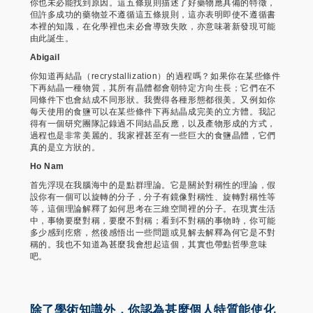
你也未必能找到原因。這五條規則描述了好藥物應具備的特徵，
但許多成功的藥物並不遵循這五條規則，這亦表明即使不遵循書
本裡的知識，在化學裡也未必會導致失敗，亦意味著新發現可能
由此誕生。
Abigail
你知道再結晶（recrystallization）的過程嗎？如果你在某些條件
下再結晶一種物質，其所有晶體都會朝特定方向生長；它們在不
同條件下也會結成不同形狀。我覺得各種形態都很美。又例如你
每天使用的食鹽可以在某些條件下再結晶成完美的立方體。我記
得有一個研究團隊記錄過不同結晶反應，以及產物形成的方式，
過程也是非常美麗的。我家裡甚至有一些巨大的食鹽晶體，它們
真的是立方狀的。
Ho Nam
首先浮現在我腦海中的是點群理論。它是關於對稱性的理論，假
設你有一個可以旋轉的分子，分子有鏡像對稱性、旋轉對稱性等
等，這個理論解釋了如何思考在三維空間裡的分子。在現實生活
中，事物要麼對稱，要麼不對稱；看到不對稱的事物時，你可能
多少感到疙瘩，然後感悟出一些問題或見解去解釋為何它是不對
稱的。我也不知道為甚麼我會想起這個，其實也帶點哲學意味
吧。
除了學術知識外，你認為甚麼個人特質能使化