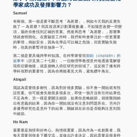
學家成功及發揮影響力？
Samuel
有兩個。第一個是要不斷思考「為甚麼」，例如今天我的反應失
敗了 ─ 為甚麼？與其按原來計劃重複數遍，不如隨意改變一些變
項，最終你會找到正確的答案。然後再思考「為甚麼」，那麼事
情就會明朗化。在實驗室工作時，我們有時會專注於一些更重要
的事情，例如安全，因為化學品可以極之危險，但當實驗失敗
時，你真的要暫停並抽身一下。
第二個是要具備跨學科知識。在科學家發現
順鉑（cisplatin）的
故事
中（詳見第二十七期），一位物理學教授意外地透過電解發
現癌症藥物後，就直接轉入癌症研究的領域了。這反映了擁有跨
學科視野的重要性，因為你將能看見大局，避免鑽牛角尖。
Abigail
我認為需要很多耐性，因為對於很多實驗，你不會一開始就有預
設答案。你可能會失敗很多很多次，即使一個月沒有任何結果也
不足為奇。另一樣是要關注細節，如果你忽略細節，就很難歸納
出有意義的結果，因為你一開始就沒有注意到問題所在。另外許
多優秀研究也是意外下的結果，關鍵就在於你是否能夠注意到箇
中細節。
Ho Nam
最重要是熱情和好奇心。熱情很重要，因為作為一名創業者，我
每天需要與很多下屬交流，並做出許多決定，因此需要花很多時