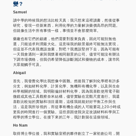
變？
Samuel
讀中學的時候我的想法比較天真：我只想來這裡讀書，然後從事
研究，發現一些新東西，利用化學的力量解決藥價高昂的問題。
但就像生活中所有事情一樣，事情並不會那麼簡單。
藥廠也有它們的顧慮，他們需要對股東負責，因此可能別無他
選，只能追求利潤最大化。這意味我的願景最終可能無法實現，
但這並不代表我應該放棄，對吧？我應該堅持下去，因為可能有
一天我會遇到一家與我懷著相同願景的公司。儘管可能沒有辦法
下調市場價格，但我仍希望降低診斷測試和藥物的成本，讓市民
大眾能觸手可及。
Abigail
首先，我發覺化學比我想像中困難。然後我了解到化學裡有許多
分支，例如材料化學、計算化學、無機和有機化學，以及與生命
科學相關的領域。我明顯偏好材料化學，因為我喜歡使用電子顯
微鏡或其他工具觀察奈米結構，儘管實驗在宏觀尺度進行。我還
喜歡比較短的實驗和項目週期，這樣我就能好好平衡工作與生
活，這是我所珍視的，而從事有機合成的人可能要花上20小時或
更長的時間進行一個實驗。這些原因使我決定攻讀材料科學與工
程學的博士學位。在接下來的三年，我計劃留在這個領域。
Ho Nam
取得博士學位後，我和實驗室裡的夥伴創立了一家初創公司，開