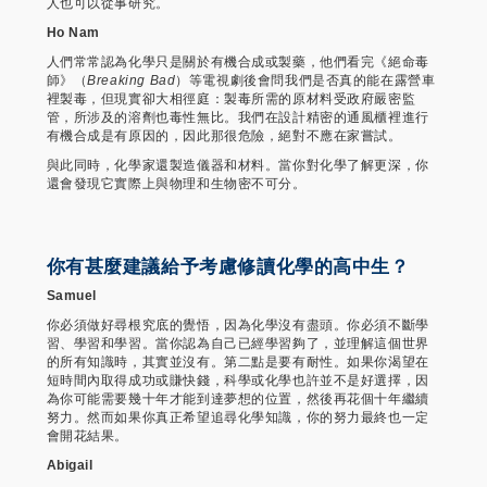
人也可以從事研究。
Ho Nam
人們常常認為化學只是關於有機合成或製藥，他們看完《絕命毒
師》（
Breaking Bad
）等電視劇後會問我們是否真的能在露營車
裡製毒，但現實卻大相徑庭：製毒所需的原材料受政府嚴密監
管，所涉及的溶劑也毒性無比。我們在設計精密的通風櫃裡進行
有機合成是有原因的，因此那很危險，絕對不應在家嘗試。
與此同時，化學家還製造儀器和材料。當你對化學了解更深，你
還會發現它實際上與物理和生物密不可分。
你有甚麼建議給予考慮修讀化學的高中生？
Samuel
你必須做好尋根究底的覺悟，因為化學沒有盡頭。你必須不斷學
習、學習和學習。當你認為自己已經學習夠了，並理解這個世界
的所有知識時，其實並沒有。第二點是要有耐性。如果你渴望在
短時間內取得成功或賺快錢，科學或化學也許並不是好選擇，因
為你可能需要幾十年才能到達夢想的位置，然後再花個十年繼續
努力。然而如果你真正希望追尋化學知識，你的努力最終也一定
會開花結果。
Abigail