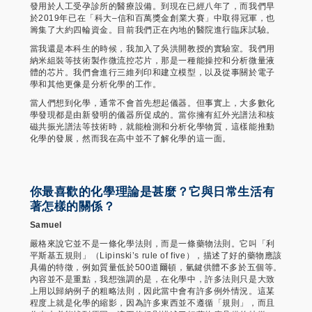
發用於人工受孕診所的醫療設備。到現在已經八年了，而我們早
於2019年已在「科大–信和百萬獎金創業大賽」中取得冠軍，也
籌集了大約四輪資金。目前我們正在內地的醫院進行臨床試驗。
當我還是本科生的時候，我加入了吳洪開教授的實驗室。我們用
納米組裝等技術製作微流控芯片，那是一種能操控和分析微量液
體的芯片。我們會進行三維列印和建立模型，以及從事關於電子
學和其他更像是分析化學的工作。
當人們想到化學，通常不會首先想起儀器。但事實上，大多數化
學發現都是由新發明的儀器所促成的。當你擁有紅外光譜法和核
磁共振光譜法等技術時，就能檢測和分析化學物質，這樣能推動
化學的發展，然而我在高中並不了解化學的這一面。
你最喜歡的化學理論是甚麼？它與日常生活有
著怎樣的關係？
Samuel
嚴格來說它並不是一條化學法則，而是一條藥物法則。它叫「利
平斯基五規則」（Lipinski’s rule of five），描述了好的藥物應該
具備的特徵，例如質量低於500道爾頓，氫鍵供體不多於五個等。
內容並不是重點，我想強調的是，在化學中，許多法則只是大致
上用以歸納例子的粗略法則，因此當中會有許多例外情況。這某
程度上就是化學的縮影，因為許多東西並不遵循「規則」，而且