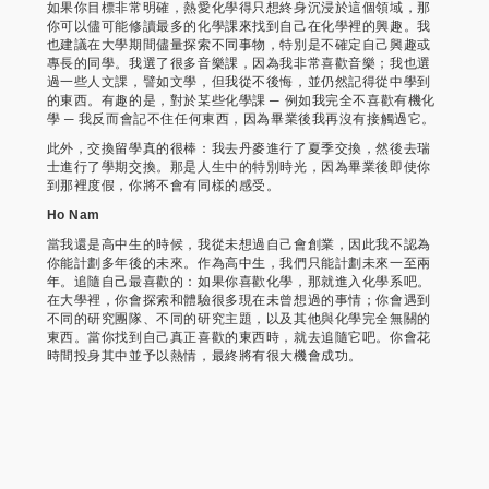
如果你目標非常明確，熱愛化學得只想終身沉浸於這個領域，那
你可以儘可能修讀最多的化學課來找到自己在化學裡的興趣。我
也建議在大學期間儘量探索不同事物，特別是不確定自己興趣或
專長的同學。我選了很多音樂課，因為我非常喜歡音樂；我也選
過一些人文課，譬如文學，但我從不後悔，並仍然記得從中學到
的東西。有趣的是，對於某些化學課 ─ 例如我完全不喜歡有機化
學 ─ 我反而會記不住任何東西，因為畢業後我再沒有接觸過它。
此外，交換留學真的很棒：我去丹麥進行了夏季交換，然後去瑞
士進行了學期交換。那是人生中的特別時光，因為畢業後即使你
到那裡度假，你將不會有同樣的感受。
Ho Nam
當我還是高中生的時候，我從未想過自己會創業，因此我不認為
你能計劃多年後的未來。作為高中生，我們只能計劃未來一至兩
年。追隨自己最喜歡的：如果你喜歡化學，那就進入化學系吧。
在大學裡，你會探索和體驗很多現在未曾想過的事情；你會遇到
不同的研究團隊、不同的研究主題，以及其他與化學完全無關的
東西。當你找到自己真正喜歡的東西時，就去追隨它吧。你會花
時間投身其中並予以熱情，最終將有很大機會成功。