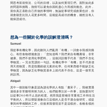
間思考當前情況、公司的目標，以及如何實現它們。面對如此多
的問題和挑戰，熱情可以避免你因耗盡心力而感到倦怠。此外，
當你真正喜歡自己所做的事情時，無論從事研究或創業也好，你
就會願意比別人花更多時間。這能提高成功的機會，雖然沒有人
能保證成功。
想為一些關於化學的誤解澄清嗎？
Samuel
我從事有機化學，因此聽到人們亂用「有機」一詞會令我感到痛
心。有些食物標籤會說：「您知道嗎？我們來自有機農場，非常
健康。我們不使用化學肥料。」這個詞語幾乎代表「我們不含化
學物質」─ 完全荒謬的一句話。有機化學中「有機」並不代表使
用天然物質，而是指圍繞碳元素的化學。任何東西都不能缺乏化
學物質，因為缺乏化學物質基本上就代表不存在。這是一個常見
的誤用。
Abigail
其中一個刻板印象是認為讀化學的人有點「書呆子」。我確實遇
過很多非常聰明和努力的人，他們能專注於一件事，並熱愛到可
以從事24小時不止息的程度。然而我是那種非常重視工作和生活
平衡的人，所以懷疑過像自己這樣的人是否不適合做研究，或從
事與科學相關的工作，但後來我發現並不是這樣的，各種各樣的