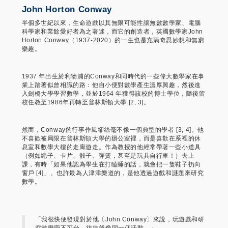
John Horton Conway
半個多世紀以來，生命遊戲以其無限可能性讓無數數學家、電腦
科學家和業餘愛好者為之著迷，而它的創造者，英國數學家John
Horton Conway（1937-2020）的一生也是充滿奇思妙想和無窮
樂趣。
1937 年出生於利物浦的Conway和同時代的一些偉大數學家在事
業上踏著似曾相識的路：他自小便對數學產生濃厚興趣，然後進
入劍橋大學學習數學，並於1964 年獲得該校的博士學位，隨後留
校任教至1986年再轉至普林斯頓大學 [2, 3]。
然而，Conway的行事作風卻絲毫不像一個典型的學者 [3, 4]。他
不喜歡被局限在普林斯頓大學的辦公室裡，而是喜歡在系裡的休
息室和數學大樓的走廊遊走。作為教授的他經常帶著一些小道具
（例如繩子、卡片、骰子、彈簧，甚至是玩具自行車！）去上
課，有時「如果他認為學生在打瞌睡的話，就會把一隻鞋子扔向
窗戶 [4]」。也許最為人津津樂道的，是他透過遊戲和謎題來研究
數學。
「我很快便發現對於他〔John Conway〕來說，玩遊戲和研
究數學密不可分，彷彿就像同一個活動。」