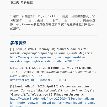
表三丙
年份捷徑
1 編按：例如數列1, 11, 21, 1211…… 便是一個聽射性數列，它
可以讀作「一個一；兩個一；一個二，一個一 ……」。與生命遊
戲一樣，Conway和數學愛好者認真研究了這種特殊數列中數字
的規律。
參考資料
[1] Stone, A. (2024, January 18).
Math’s “Game of Life”
reveals long-sought repeating patterns
. Quanta Magazine.
https://www.quantamagazine.org/maths-game-of-life-
reveals-long-sought-repeating-patterns-20240118
[2] Curtis, R. T. (2021). John Horton Conway. 26 December
1937—11 April 2020.
Biographical Memoirs of Fellows of the
Royal Society
,
72
, 117–138.
https://doi.org/10.1098/rsbm.2021.0034
[3] Zandonella, C. (2020, April 14).
Mathematician John
Horton Conway, a “Magical genius” known for inventing the
“Game of Life,” dies at age 82
. Princeton University.
https://www.princeton.edu/news/2020/04/14/mathematician-
john-horton-conway-magical-genius-known-inventing-game-
life-dies-age