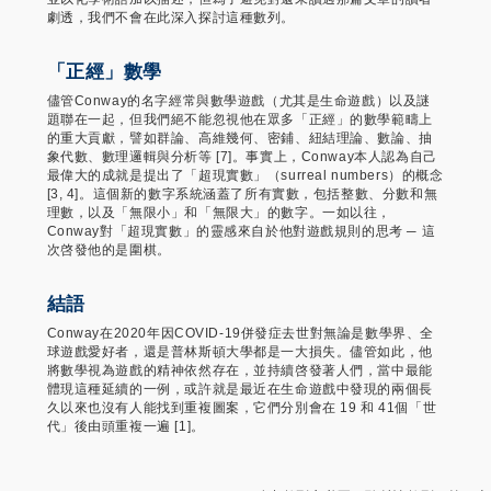
劇透，我們不會在此深入探討這種數列。
「正經」數學
儘管Conway的名字經常與數學遊戲（尤其是生命遊戲）以及謎
題聯在一起，但我們絕不能忽視他在眾多「正經」的數學範疇上
的重大貢獻，譬如群論、高維幾何、密鋪、紐結理論、數論、抽
象代數、數理邏輯與分析等 [7]。事實上，Conway本人認為自己
最偉大的成就是提出了「超現實數」（surreal numbers）的概念
[3, 4]。這個新的數字系統涵蓋了所有實數，包括整數、分數和無
理數，以及「無限小」和「無限大」的數字。一如以往，
Conway對「超現實數」的靈感來自於他對遊戲規則的思考 ─ 這
次啓發他的是圍棋。
結語
Conway在2020年因COVID-19併發症去世對無論是數學界、全​​
球遊戲愛好者，還是普林斯頓大學都是一大損失。儘管如此，他
將數學視為遊戲的精神依然存在，並持續啓發著人們，當中最能
體現這種延續的一例，或許就是最近在生命遊戲中發現的兩個長
久以來也沒有人能找到重複圖案，它們分別會在 19 和 41個「世
代」後由頭重複一遍 [1]。