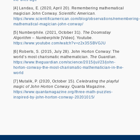
[4] Landau, E. (2020, April 20). Remembering mathematical
magician John Conway.
Scientific American.
https://www.scientificamerican.com/blog/observations/remembering
mathematical-magician-john-conway/
[5] Numberphile. (2021, October 31).
The Doomsday
Algorithm – Numberphile
[Video]. Youtube.
https://www.youtube.com/watch?v=z2x3SSBVGJU
[6] Roberts, S. (2015, July 28). John Horton Conway: The
world’s most charismatic mathematician.
The Guardian.
https://www.theguardian.com/science/2015/jul/23/john-
horton-conway-the-most-charismatic-mathematician-in-the-
world
[7] Mutalik, P. (2020, October 15).
Celebrating the playful
magic of John Horton Conway
. Quanta Magazine.
https://www.quantamagazine.org/three-math-puzzles-
inspired-by-john-horton-conway-20201015/