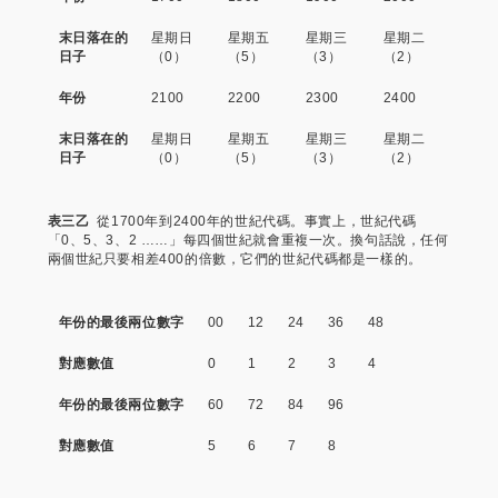
末日落在的
星期日
星期五
星期三
星期二
日子
（0）
（5）
（3）
（2）
年份
2100
2200
2300
2400
末日落在的
星期日
星期五
星期三
星期二
日子
（0）
（5）
（3）
（2）
表三乙
從1700年到2400年的世紀代碼。事實上，世紀代碼
「0、5、3、2 ……」每四個世紀就會重複一次。換句話說，任何
兩個世紀只要相差400的倍數，它們的世紀代碼都是一樣的。
年份的最後兩位數字
00
12
24
36
48
對應數值
0
1
2
3
4
年份的最後兩位數字
60
72
84
96
對應數值
5
6
7
8