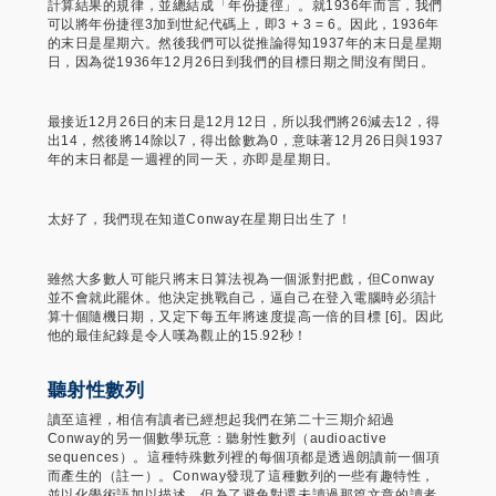
計算結果的規律，並總結成「年份捷徑」。就1936年而言，我們
可以將年份捷徑3加到世紀代碼上，即3 + 3 = 6。因此，1936年
的末日是星期六。然後我們可以從推論得知1937年的末日是星期
日，因為從1936年12月26日到我們的目標日期之間沒有閏日。
最接近12月26日的末日是12月12日，所以我們將26減去12，得
出14，然後將14除以7，得出餘數為0，意味著12月26日與1937
年的末日都是一週裡的同一天，亦即是星期日。
太好了，我們現在知道Conway在星期日出生了！
雖然大多數人可能只將末日算法視為一個派對把戲，但Conway
並不會就此罷休。他決定挑戰自己，逼自己在登入電腦時必須計
算十個隨機日期，又定下每五年將速度提高一倍的目標 [6]。因此
他的最佳紀錄是令人嘆為觀止的15.92秒！
聽射性數列
讀至這裡，相信有讀者已經想起我們在第二十三期介紹過
Conway的另一個數學玩意：聽射性數列（audioactive
sequences）。這種特殊數列裡的每個項都是透過朗讀前一個項
而產生的（註一）。Conway發現了這種數列的一些有趣特性，
並以化學術語加以描述，但為了避免對還未讀過那篇文章的讀者