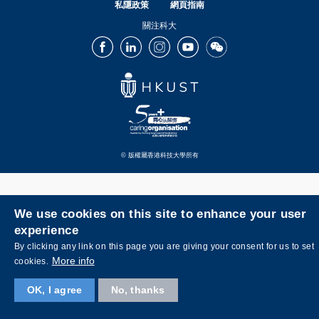
私隱政策
網頁指南
關注科大
Facebook
LinkedIn
Instagram
Youtube
Wechat
© 版權屬香港科技大學所有
We use cookies on this site to enhance your user
experience
By clicking any link on this page you are giving your consent for us to set
More info
cookies.
OK, I agree
No, thanks