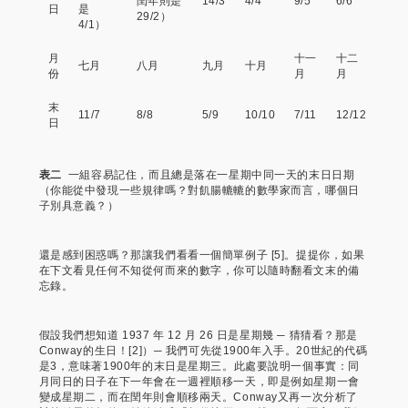
閏年則是
14/3
4/4
9/5
6/6
日
是
29/2）
4/1）
月
十一
十二
七月
八月
九月
十月
份
月
月
末
11/7
8/8
5/9
10/10
7/11
12/12
日
表二
一組容易記住，而且總是落在一星期中同一天的末日日期
（你能從中發現一些規律嗎？對飢腸轆轆的數學家而言，哪個日
子別具意義？）
還是感到困惑嗎？那讓我們看看一個簡單例子 [5]。提提你，如果
在下文看見任何不知從何而來的數字，你可以隨時翻看文末的備
忘錄。
假設我們想知道 1937 年 12 月 26 日是星期幾 ─ 猜猜看？那是
Conway的生日！[2]）─ 我們可先從1900年入手。20世紀的代碼
是3，意味著1900年的末日是星期三。此處要說明一個事實：同
月同日的日子在下一年會在一週裡順移一天，即是例如星期一會
變成星期二，而在閏年則會順移兩天。Conway又再一次分析了