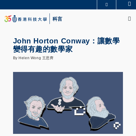
Skip
Se
更多科大概覽
to
M
科大新聞
學術部門索引
main
科言
生活@科大
圖書館
content
校園地圖及指南
CAREERS AT HKUST
教授簡錄
認識科大
John Horton Conway：讓數學
變得有趣的數學家
By Helen Wong 王思齊