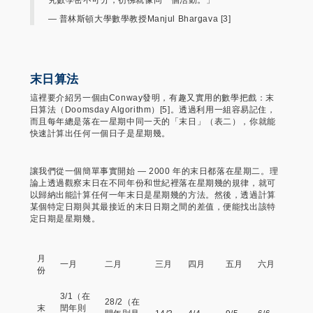
— 普林斯頓大學數學教授Manjul Bhargava [3]
末日算法
這裡要介紹另一個由Conway發明，有趣又實用的數學把戲：末
日算法（Doomsday Algorithm）[5]。透過利用一組容易記住，
而且每年總是落在一星期中同一天的「末日」（表二），你就能
快速計算出任何一個日子是星期幾。
讓我們從一個簡單事實開始 — 2000 年的末日都落在星期二。理
論上透過觀察末日在不同年份和世紀裡落在星期幾的規律，就可
以歸納出能計算任何一年末日是星期幾的方法。然後，透過計算
某個特定日期與其最接近的末日日期之間的差值，便能找出該特
定日期是星期幾。
月
一月
二月
三月
四月
五月
六月
份
3/1（在
28/2（在
末
閏年則