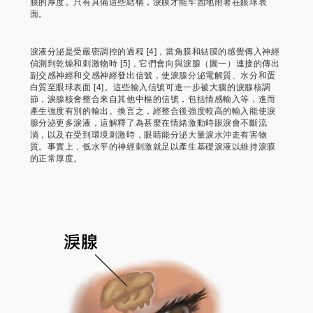
膜的厚度。只有具備這些結構，淚膜才能牢固地附著在眼球表
面。
淚液分泌是受嚴密調控的過程 [4]，當角膜和結膜的感覺傳入神經
偵測到乾燥和刺激物時 [5]，它們會向與淚腺（圖一）連接的傳出
副交感神經和交感神經發出信號，使淚腺分泌電解質、水分和蛋
白質至眼球表面 [4]。這些輸入信號可進一步被大腦的淚腺核調
節，淚腺核會整合來自其他中樞的信號，包括情感輸入等，進而
產生強度有別的輸出。換言之，經整合後強度較高的輸入能使淚
腺分泌更多淚液，這解釋了為甚麼在情緒激動時眼淚會不斷流
淌，以及在受到環境刺激時，眼睛能分泌大量淚水沖走有害物
質。事實上，低水平的神經刺激就足以產生基礎淚液以維持淚膜
的正常厚度。