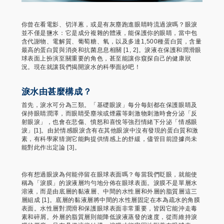
你曾在看電影、切洋蔥，或是有灰塵跑進眼睛時流過淚嗎？眼淚
並不僅是鹽水：它是成分複雜的體液，能保護你的眼睛，當中包
含代謝物、電解質、葡萄糖、氧，以及多達1,500種蛋白質，含量
最高的蛋白質與消炎和抗菌息息相關 [1, 2]。淚液在保護和潤滑眼
球表面上扮演至關重要的角色，甚至能讓你窺探自己的健康狀
況。現在就讓我們揭開淚水的科學面紗吧！
淚水由甚麼構成？
首先，淚水可分為三類。「基礎眼淚」每分每刻都在保護眼睛及
保持眼睛潤澤，而眼睛受塵埃或煙霧等刺激物刺激時會分泌「反
射眼淚」，也會在悲傷、憤怒和喜悅等強烈情緒下分泌「情感眼
淚」[1]。由於情感眼淚含有在其他眼淚中沒有發現的蛋白質和激
素，有科學家猜測它能夠提供情感上的舒緩，儘管目前證據尚未
能對此作出定論 [3]。
你有想過眼淚為何能停留在眼球表面嗎？每當我們眨眼，就能使
稱為「淚膜」的淚液層均勻地分佈在眼球表面。淚膜不是單層水
溶液，而是由底層的黏液層、中間的水性層和外層的脂質層這三
層組成 [1]。底層的黏液層將中間的水性層固定在本為疏水的角膜
表面。水性層對潤滑和保護眼球表面非常重要，皆因它能沖走毒
素和碎屑。外層的脂質層則能降低淚液蒸發的速度，從而維持淚