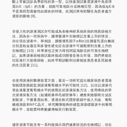
斷上常被誤診為季節性的第一型。以快速測試量度淚液中免疫球
蛋白E（IgE）的含量，就能可靠地區分這兩種亞型，因為低IgE水
平是第四型過敏性結膜炎的特徵。此測試將有助醫生為患者處方
適當的藥物 [9]。
非侵入性的淚液測試亦可能成為各種神經系統疾病的簡易篩檢方
法，因為在一些疾病中，腦脊髓液中生物標記含量上升的情況，
亦出現在淚液中。舉例說，腫瘤壞死因子α和α1抗胰凝乳蛋白酶就
分別是柏金遜症和多發性硬化症在淚液中可被觀察到含量上升的
生物標記 [10]；科學家也正努力尋找阿茲海默症的可靠生物標
記。如果淚液篩檢測試最終能成功開發並推出市場，我們將能在
社區進行大規模篩檢，始終早期診斷和治療能改善患者及照顧者
的生活質素 [11]。
在使用淚液的醫療裝置方面，最近一項研究提出糖尿病患者透過
智能隱形眼鏡監測淚液葡萄糖水平的可能性 [12]。以往以淚液代
替血液量度葡萄糖水平的挑戰在於淚液採集方法，使用傳統的單
次淚液採集方法（如濾紙條和毛細管條等）總會刺激眼睛分泌反
射眼淚，干擾量度結果。透過在軟式隱形眼鏡中嵌入天線、葡萄
糖感測器和NFC晶片，研究團隊能夠持續監測基礎眼淚中的葡萄
糖水平，並能實時將數據傳輸至行動裝置。
儘管淚液可能含有一系列能揭示我們健康狀況的生物標記，但在