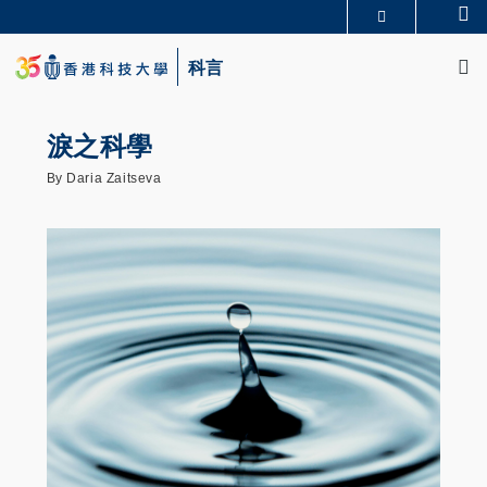
Skip
Se
更多科大概覽
to
M
科大新聞
學術部門索引
main
科言
生活@科大
圖書館
content
校園地圖及指南
CAREERS AT HKUST
教授簡錄
認識科大
淚之科學
By Daria Zaitseva