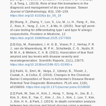
V., & Tong, L. (2019). Role of tear film biomarkers in the
diagnosis and management of dry eye disease.
Taiwan
Journal of Ophthalmology, 9
(3), 150–159.
https://doi.org/10.4103/tjo.tjo_56_19
[9] Shang, X., Zhang, Y., Luo, S., Liu, M., Li, H., Fang, X., Xie,
Z., Xiao, X., Yang, Z., Lin, Y., & Wu, H. (2025). Tear IgE point-
of-care testing for differentiating type I and type IV allergic
conjunctivitis.
Frontiers in Medicine, 12
.
https://doi.org/10.3389/fmed.2025.1577656
[10] Gijs, M., Ramakers, I. H. G. B., Visser, P. J., Verhey, F. R.
J., van de Waarenburg, M. P. H., Schalkwijk, C. G., Nuijts, R.
M. M. A., & Webers, C. A. B. (2021). Association of tear fluid
amyloid and tau levels with disease severity and
neurodegeneration. Scientific Reports, 11(1), 22675.
https://doi.org/10.1038/s41598-021-01993-x
[11] Kalló, G., Emri, M., Varga, Z., Ujhelyi, B., Tőzsér, J.,
Csutak, A., & Csősz, É. (2016). Changes in the Chemical
Barrier Composition of Tears in Alzheimer's Disease Reveal
Potential Tear Diagnostic Biomarkers.
PLoS one, 11
(6),
e0158000.
https://doi.org/10.1371/journal.pone.0158000
[12] Park, W., Seo, H., Kim, J., Hong, Y., Song, H., Joo, B. J.,
Kim, S., Kim, E., Yae, C., Kim, J., Jin, J., Kim, J., Lee, Y., Kim,
J., Kim, H. K., & Park, J. (2024). In-depth correlation analysis
between tear glucose and blood glucose using a wireless