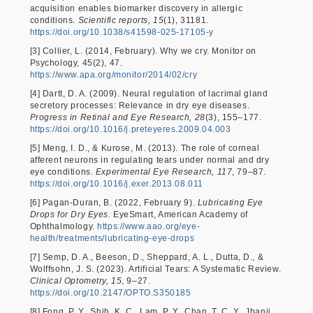
acquisition enables biomarker discovery in allergic
conditions.
Scientific reports, 15
(1), 31181.
https://doi.org/10.1038/s41598-025-17105-y
[3] Collier, L. (2014, February). Why we cry. Monitor on
Psychology, 45(2), 47.
https://www.apa.org/monitor/2014/02/cry
[4] Dartt, D. A. (2009). Neural regulation of lacrimal gland
secretory processes: Relevance in dry eye diseases.
Progress in Retinal and Eye Research, 28
(3), 155–177.
https://doi.org/10.1016/j.preteyeres.2009.04.003
[5] Meng, I. D., & Kurose, M. (2013). The role of corneal
afferent neurons in regulating tears under normal and dry
eye conditions.
Experimental Eye Research, 117
, 79–87.
https://doi.org/10.1016/j.exer.2013.08.011
[6] Pagan-Duran, B. (2022, February 9).
Lubricating Eye
Drops for Dry Eyes.
EyeSmart, American Academy of
Ophthalmology.
https://www.aao.org/eye-
health/treatments/lubricating-eye-drops
[7] Semp, D. A., Beeson, D., Sheppard, A. L., Dutta, D., &
Wolffsohn, J. S. (2023). Artificial Tears: A Systematic Review.
Clinical Optometry, 15
, 9–27.
https://doi.org/10.2147/OPTO.S350185
[8] Fong, P. Y., Shih, K. C., Lam, P. Y., Chan, T. C. Y., Jhanji,