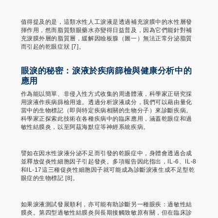
值得提及的是，這類水性人工淚液是透過補充淚膜中的水性層發
揮作用，然而脂質類眼藥水亦變得日益普及，因為它們能針對補
充淚膜外層的脂質層，緩解因瞼板腺（圖一）無法正常分泌脂質
而引起的乾眼症狀 [7]。
眼淚的秘密：淚液於疾病篩檢與健康分析中的
應用
作為能以簡單、非侵入性方式收集的周邊體液，科學家正研究採
用淚液作疾病篩檢用途。透過分析淚液成分，我們可以藉由量化
當中的生物標記（即與特定疾病相關的生物分子）來診斷疾病。
科學家正探索此技術在各種疾病中的臨床應用，涵蓋乾眼症和過
敏性結膜炎，以至阿茲海默症等神經系統疾病。
譬如在因水性淚液分泌不足而引發的乾眼症中，身體會透過合成
並釋放促炎性細胞因子引起發炎。多項報告因此指出，IL-6、IL-8
和IL-17這三種促炎性細胞因子就可能成為診斷淚液生成不足型乾
眼症的生物標記 [8]。
如果淚液測試發展順利，亦可能有助診斷另一種眼疾：過敏性結
膜炎。第四型過敏性結膜炎與長期接觸致敏原有關，但在臨床診