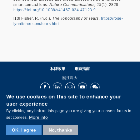
smart contact lens.
Nature Communications, 15
(1), 2828.
https://doi.org/10.1038/s41467-024-47123-9
[13] Fisher, R. (n.d.).
The Topography of Tears.
https://rose-
lynnfisher.com/tears.html
私隱政策
網頁指南
關注科大
Facebook
LinkedIn
Instagram
Youtube
Wechat
We use cookies on this site to enhance your
user experience
By clicking any link on this page you are giving your consent for us to
More info
set cookies.
OK, I agree
No, thanks
© 版權屬香港科技大學所有