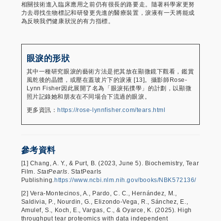
相關技術進入臨床應用之前仍有很長的路要走。隨著科學家更努
力去尋找生物標記和研發更先進的醫療裝置，淚液有一天將能成
為反映我們健康狀況的有力指標。
眼淚的形狀
其中一種研究眼淚的藝術方法是把其放在顯微鏡下觀看，鑑賞
風乾後的晶體，或壓在蓋玻片下的淚液 [13]。攝影師Rose-
Lynn Fisher因此展開了名為「眼淚拓撲學」的計劃，以顯微
照片記錄她和朋友在不同場合下流過的眼淚。
更多資訊：
https://rose-lynnfisher.com/tears.html
參考資料
[1] Chang, A. Y., & Purt, B. (2023, June 5). Biochemistry, Tear
Film.
StatPearls
. StatPearls
Publishing.
https://www.ncbi.nlm.nih.gov/books/NBK572136/
[2] Vera-Montecinos, A., Pardo, C. C., Hernández, M.,
Saldivia, P., Nourdin, G., Elizondo-Vega, R., Sánchez, E.,
Amulef, S., Koch, E., Vargas, C., & Oyarce, K. (2025). High
throughput tear proteomics with data independent