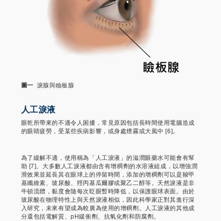
圖一
淚腺與瞼板腺
人工淚液
眼乾所帶來的不適令人困擾，常見原因包括長時間使用電腦造成
的眼睛疲勞，受某些疾病影響，或身處煙霧或大風中 [6]。
為了緩解不適，使用稱為「人工淚液」的滋潤眼藥水可能會有幫
助 [7]。大多數人工淚液都由含有增稠劑的水溶液組成，以增強潤
滑效果並延長其在眼球上的停留時間，添加的增稠劑可以是羧甲
基纖維素、玻尿酸、羥丙基瓜爾膠或聚乙二醇等。天然淚液是非
牛頓流體，黏度會隨每次眨眼暫時降低，以保護眼球表面。由於
玻尿酸在物理特性上與天然淚液相似，因此科學家正對其進行深
入研究，未來有望成為較廣為使用的增稠劑。人工淚液的其他成
分還包括電解質、pH緩衝劑、抗氧化劑和防腐劑。